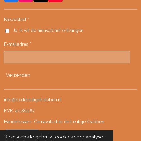
a
n
i
o
c
s
k
u
e
t
T
T
Nieuwsbief *
b
a
o
u
Ja, ik wil de nieuwsbrief ontvangen
o
g
k
b
o
r
e
E-mailadres *
k
a
m
Verzenden
info@bcdeleutigekrabben.nl
KVK: 40281187
Handelsnaam: Carnavalsclub de Leutige Krabben
Ledenportaal
Deze website gebruikt cookies voor analyse-