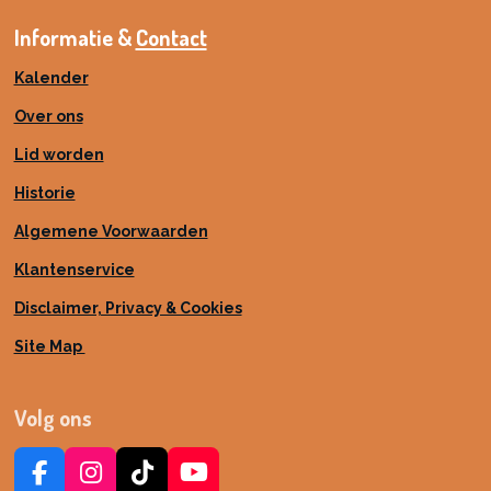
Informatie &
Contact
Kalender
Over ons
Lid worden
Historie
Algemene Voorwaarden
Klantenservice
Disclaimer, Privacy & Cookies
Site Map
Volg ons
F
I
T
Y