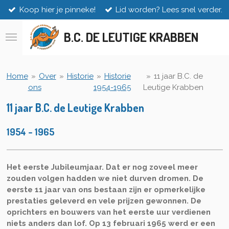
Koop hier je pinneke!
Lid worden? Lees snel verder.
Ga
direct
naar
B.C. DE LEUTIGE KRABBEN
de
hoofdinhoud
Home
»
Over
»
Historie
»
Historie
»
11 jaar B.C. de
ons
1954-1965
Leutige Krabben
11 jaar B.C. de Leutige Krabben
1954 - 1965
Het eerste Jubileumjaar. Dat er nog zoveel meer
zouden volgen hadden we niet durven dromen. De
eerste 11 jaar van ons bestaan zijn er opmerkelijke
prestaties geleverd en vele prijzen gewonnen. De
oprichters en bouwers van het eerste uur verdienen
niets anders dan lof. Op 13 februari 1965 werd er een