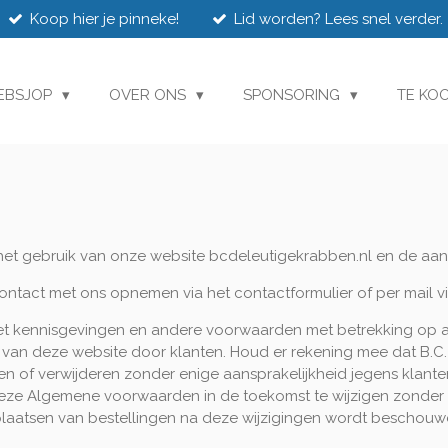
Koop hier je pinneke!
Lid worden? Lees snel verder.
EBSJOP
OVER ONS
SPONSORING
TE KO
het gebruik van onze website bcdeleutigekrabben.nl en de aan
ontact met ons opnemen via het contactformulier of per mail 
t kennisgevingen en andere voorwaarden met betrekking op an
 van deze website door klanten. Houd er rekening mee dat B.C
 of verwijderen zonder enige aansprakelijkheid jegens klanten
ze Algemene voorwaarden in de toekomst te wijzigen zonder dit
plaatsen van bestellingen na deze wijzigingen wordt beschouwd