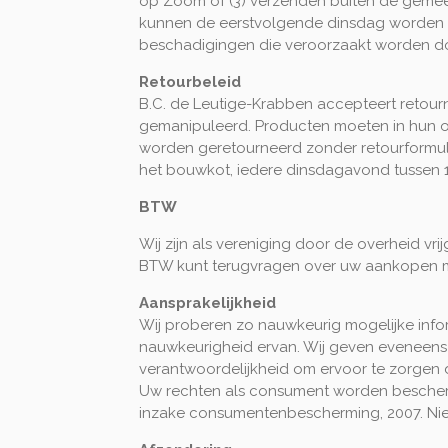
op Zoom of (3) verzenden buiten de gemee
kunnen de eerstvolgende dinsdag worden af
beschadigingen die veroorzaakt worden doo
Retourbeleid
B.C. de Leutige-Krabben accepteert retourn
gemanipuleerd. Producten moeten in hun o
worden geretourneerd zonder retourformul
het bouwkot, iedere dinsdagavond tussen 1
BTW
Wij zijn als vereniging door de overheid v
BTW kunt terugvragen over uw aankopen m
Aansprakelijkheid
Wij proberen zo nauwkeurig mogelijke infor
nauwkeurigheid ervan. Wij geven eveneens g
verantwoordelijkheid om ervoor te zorgen 
Uw rechten als consument worden bescher
inzake consumentenbescherming, 2007. Niet