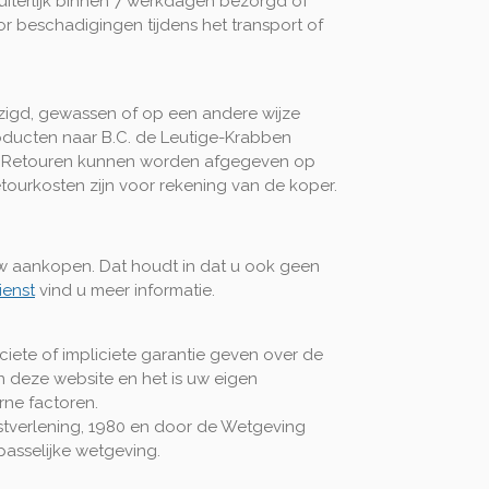
iterlijk binnen 7 werkdagen bezorgd of
r beschadigingen tijdens het transport of
jzigd, gewassen of op een andere wijze
ducten naar B.C. de Leutige-Krabben
Retouren kunnen worden afgegeven op
ourkosten zijn voor rekening van de koper.
 uw aankopen. Dat houdt in dat u ook geen
ienst
vind u meer informatie.
iete of impliciete garantie geven over de
n deze website en het is uw eigen
rne factoren.
verlening, 1980 en door de Wetgeving
asselijke wetgeving.