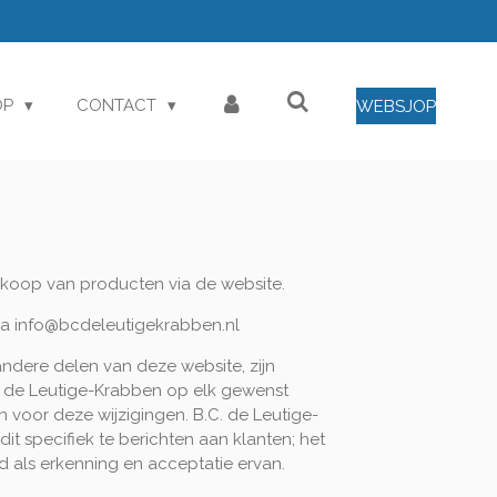
OP
CONTACT
WEBSJOP
koop van producten via de website.
via info@bcdeleutigekrabben.nl
dere delen van deze website, zijn
. de Leutige-Krabben op elk gewenst
 voor deze wijzigingen. B.C. de Leutige-
 specifiek te berichten aan klanten; het
 als erkenning en acceptatie ervan.