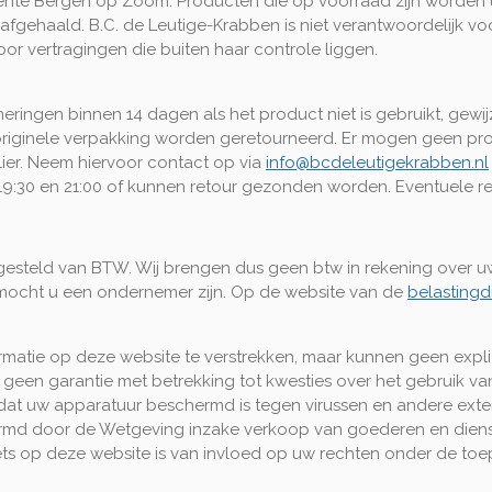
nte Bergen op Zoom. Producten die op voorraad zijn worden u
gehaald. B.C. de Leutige-Krabben is niet verantwoordelijk voo
r vertragingen die buiten haar controle liggen.
eringen binnen 14 dagen als het product niet is gebruikt, gewi
riginele verpakking worden geretourneerd. Er mogen geen pro
ier. Neem hiervoor contact op via
info@bcdeleutigekrabben.nl
9:30 en 21:00 of kunnen retour gezonden worden. Eventuele ret
rijgesteld van BTW. Wij brengen dus geen btw in rekening over
ocht u een ondernemer zijn. Op de website van de
belastingd
matie op deze website te verstrekken, maar kunnen geen explic
een garantie met betrekking tot kwesties over het gebruik va
dat uw apparatuur beschermd is tegen virussen en andere exte
md door de Wetgeving inzake verkoop van goederen en dienst
s op deze website is van invloed op uw rechten onder de toep