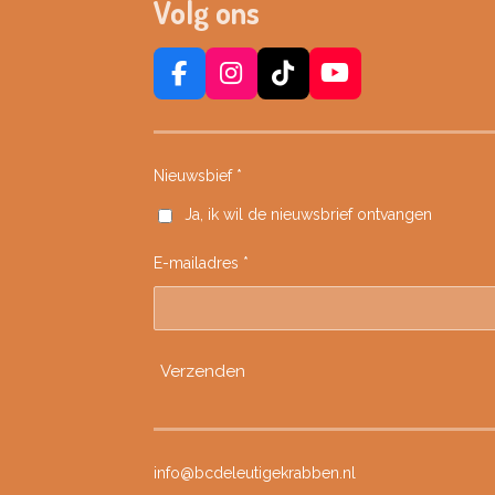
Volg ons
F
I
T
Y
a
n
i
o
c
s
k
u
e
t
T
T
Nieuwsbief *
b
a
o
u
o
g
k
b
Ja, ik wil de nieuwsbrief ontvangen
o
r
e
k
a
E-mailadres *
m
Verzenden
info@bcdeleutigekrabben.nl