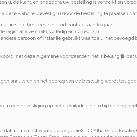
en u, de klant, en ons zodra uw bestelling is verwerkt en verz
ia deze website, bevestigt u door de bestelling te plaatsen dat
k niet in staat bent een bindend contract aan te gaan.
 registratie verstrekt, volledig en correct zijn.
ndere persoon of instantie gebruikt waartoe u niet bevoegd b
akkoord met deze Algemene voorwaarden; het is belangrijk dat 
dagen annuleren en het bedrag van de bestelling wordt terug
gt u een bevestiging op het e-mailadres dat u bij betaling hee
p dat moment relevante bezorgoptie(s): (1) Afhalen op locatie