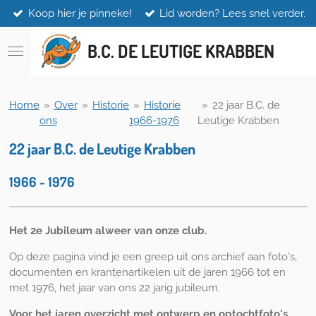
Koop hier je pinneke!
Lid worden? Lees snel verder.
Ga
direct
naar
B.C. DE LEUTIGE KRABBEN
de
hoofdinhoud
Home
»
Over
»
Historie
»
Historie
»
22 jaar B.C. de
ons
1966-1976
Leutige Krabben
22 jaar B.C. de Leutige Krabben
1966 - 1976
Het 2e Jubileum alweer van onze club.
Op deze pagina vind je een greep uit ons archief aan foto's,
documenten en krantenartikelen uit de jaren 1966 tot en
met 1976, het jaar van ons 22 jarig jubileum.
Voor het jaren overzicht met ontwerp en optochtfoto's