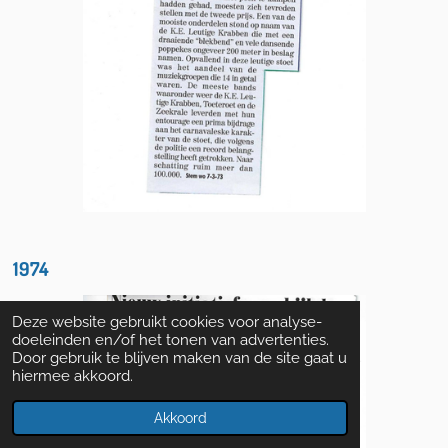
1974
Deze website gebruikt cookies voor analyse-
doeleinden en/of het tonen van advertenties.
Door gebruik te blijven maken van de site gaat u
hiermee akkoord.
Akkoord