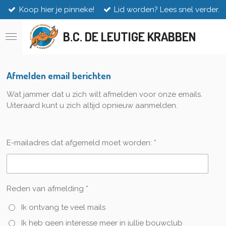
Koop hier je pinneke!
Lid worden? Lees snel verder.
Ga
direct
naar
B.C. DE LEUTIGE KRABBEN
de
hoofdinhoud
Afmelden email berichten
Wat jammer dat u zich wilt afmelden voor onze emails.
Uiteraard kunt u zich altijd opnieuw aanmelden.
E-mailadres dat afgemeld moet worden: *
Reden van afmelding *
Ik ontvang te veel mails
Ik heb geen interesse meer in jullie bouwclub