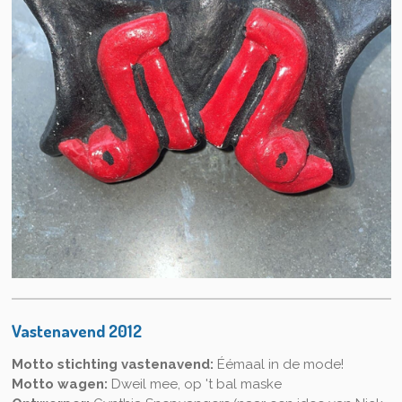
Vastenavend 2012
Motto stichting vastenavend:
Éémaal in de mode!
Motto wagen:
Dweil mee, op 't bal maske