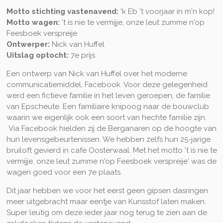
Motto stichting vastenavend:
'k Eb 't voorjaar in m'n kop!
Motto wagen:
't is nie te vermijje, onze leut zumme n'op
Feesboek verspreije
Ontwerper:
Nick van Huffel
Uitslag optocht:
7e prijs
Een ontwerp van Nick van Huffel over het moderne
communicatiemiddel, Facebook. Voor deze gelegenheid
werd een fictieve familie in het leven geroepen, de familie
van Epscheute. Een familiaire knipoog naar de bouwclub
waarin we eigenlijk ook een soort van hechte familie zijn.
Via Facebook hielden zij de Berganaren op de hoogte van
hun levensgebeurtenissen. We hebben zelfs hun 25-jarige
bruiloft gevierd in cafe Oosterwaal. Met het motto 't is nie te
vermijje, onze leut zumme n'op Feesboek verspreije' was de
wagen goed voor een 7e plaats.
Dit jaar hebben we voor het eerst geen gipsen dasringen
meer uitgebracht maar eentje van Kunsstof laten maken.
Super leutig om deze ieder jaar nog terug te zien aan de