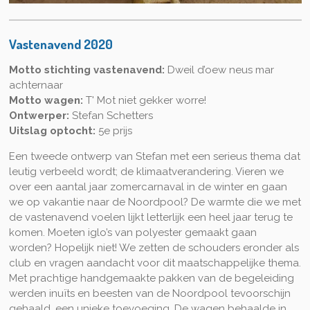
Vastenavend 2020
Motto stichting vastenavend:
Dweil d’oew neus mar
achternaar
Motto wagen:
T' Mot niet gekker worre!
Ontwerper:
Stefan Schetters
Uitslag optocht:
5e prijs
Een tweede ontwerp van Stefan met een serieus thema dat
leutig verbeeld wordt; de klimaatverandering. Vieren we
over een aantal jaar zomercarnaval in de winter en gaan
we op vakantie naar de Noordpool? De warmte die we met
de vastenavend voelen lijkt letterlijk een heel jaar terug te
komen. Moeten iglo’s van polyester gemaakt gaan
worden? Hopelijk niet! We zetten de schouders eronder als
club en vragen aandacht voor dit maatschappelijke thema.
Met prachtige handgemaakte pakken van de begeleiding
werden inuïts en beesten van de Noordpool tevoorschijn
gehaald, een unieke toevoeging. De wagen behaalde in