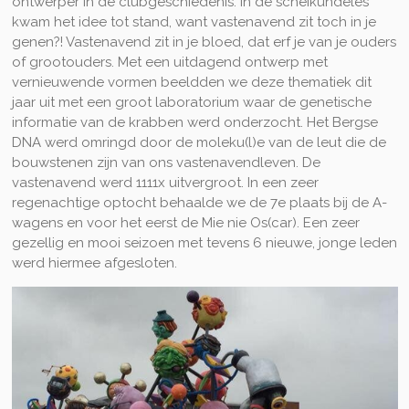
ontwerper in de clubgeschiedenis. In de scheikundeles
kwam het idee tot stand, want vastenavend zit toch in je
genen?! Vastenavend zit in je bloed, dat erf je van je ouders
of grootouders. Met een uitdagend ontwerp met
vernieuwende vormen beeldden we deze thematiek dit
jaar uit met een groot laboratorium waar de genetische
informatie van de krabben werd onderzocht. Het Bergse
DNA werd omringd door de moleku(l)e van de leut die de
bouwstenen zijn van ons vastenavendleven. De
vastenavend werd 1111x uitvergroot. In een zeer
regenachtige optocht behaalde we de 7e plaats bij de A-
wagens en voor het eerst de Mie nie Os(car). Een zeer
gezellig en mooi seizoen met tevens 6 nieuwe, jonge leden
werd hiermee afgesloten.