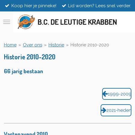
Koop hier je pinneke!
Lid worden? Lees snel verder.
Ga
direct
naar
B.C. DE LEUTIGE KRABBEN
de
hoofdinhoud
Home
»
Over ons
»
Historie
»
Historie 2010-2020
Historie 2010-2020
66 jarig bestaan
1999-2009
2021-heden
Vastenavend 2010