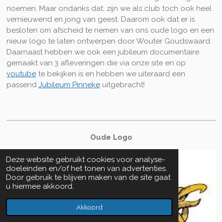
noemen. Maar ondanks dat, zijn we als club toch ook heel
vernieuwend en jong van geest. Daarom ook dat er is
besloten om afscheid te nemen van ons oude logo en een
nieuw logo te laten ontwerpen door Wouter Goudswaard.
Daarnaast hebben we ook een jubileum documentaire
gemaakt van 3 afleveringen die via onze site en op
youtube
te bekijken is en hebben we uiteraard een
passend
Jubileum Pinneke
uitgebracht!
Oude Logo
Deze website gebruikt cookies voor analyse-
doeleinden en/of het tonen van advertenties.
Door gebruik te blijven maken van de site gaat
u hiermee akkoord.
Akkoord