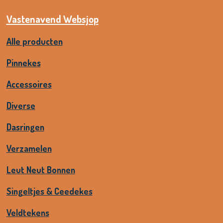
e
e
h
e
l
e
a
l
e
l
r
e
Vastenavend Websjop
n
e
n
Alle producten
Pinnekes
Accessoires
Diverse
Dasringen
Verzamelen
Leut Neut Bonnen
Singeltjes & Ceedekes
Veldtekens