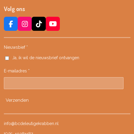
Volg ons
F
I
T
Y
a
n
i
o
c
s
k
u
e
t
T
T
Nieuwsbief *
b
a
o
u
Ja, ik wil de nieuwsbrief ontvangen
o
g
k
b
o
r
e
E-mailadres *
k
a
m
Verzenden
info@bcdeleutigekrabben.nl