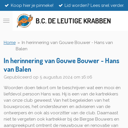
Koop hier je pinneke!
Lid worden? Lees snel verder.
Ga
direct
naar
B.C. DE LEUTIGE KRABBEN
de
hoofdinhoud
Home
»
In herinnering van Gouwe Bouwer - Hans van
Balen
In herinnering van Gouwe Bouwer - Hans
van Balen
Gepubliceerd op 5 augustus 2024 om 16:06
Woorden doen tekort om te beschrijven wat een mooi én
liefdevol persoon Hans was. Hij is een van de kartrekkers
van onze club geweest. Van het begeleiden van het
bouwproces, het ondersteunen en adviseren van de
ontwerpers én ook als voorzitter van de club. Daarnaast
niet te vergeten ook kartrekker bij de Bergse Bouwers en
aanspreekpunt omtrent de nieuwbouw en renovatie van