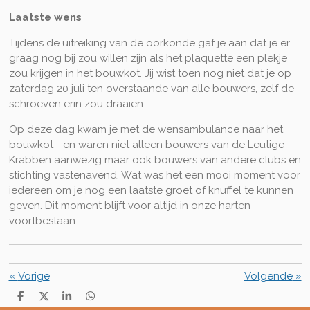
Laatste wens
Tijdens de uitreiking van de oorkonde gaf je aan dat je er
graag nog bij zou willen zijn als het plaquette een plekje
zou krijgen in het bouwkot. Jij wist toen nog niet dat je op
zaterdag 20 juli ten overstaande van alle bouwers, zelf de
schroeven erin zou draaien.
Op deze dag kwam je met de wensambulance naar het
bouwkot - en waren niet alleen bouwers van de Leutige
Krabben aanwezig maar ook bouwers van andere clubs en
stichting vastenavend. Wat was het een mooi moment voor
iedereen om je nog een laatste groet of knuffel te kunnen
geven. Dit moment blijft voor altijd in onze harten
voortbestaan.
«
Vorige
Volgende
»
D
D
S
D