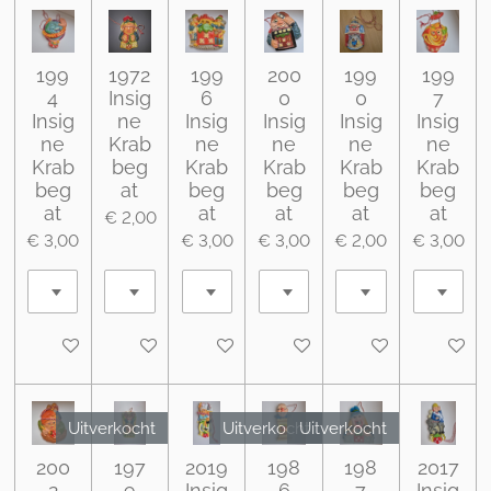
199
1972
199
200
199
199
4
Insig
6
0
0
7
Insig
ne
Insig
Insig
Insig
Insig
ne
Krab
ne
ne
ne
ne
Krab
beg
Krab
Krab
Krab
Krab
beg
at
beg
beg
beg
beg
at
at
at
at
at
€ 2,00
€ 3,00
€ 3,00
€ 3,00
€ 2,00
€ 3,00
In winkelwagen
In winkelwagen
In winkelwagen
In winkelwagen
In winkelwagen
In wink
Uitverkocht
Uitverkocht
Uitverkocht
200
197
2019
198
198
2017
2
9
Insig
6
7
Insig