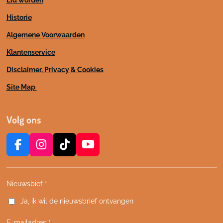
Historie
Algemene Voorwaarden
Klantenservice
Disclaimer, Privacy & Cookies
Site Map
Volg ons
F
I
T
Y
a
n
i
o
c
s
k
u
e
t
T
T
Nieuwsbief *
b
a
o
u
Ja, ik wil de nieuwsbrief ontvangen
o
g
k
b
o
r
e
E-mailadres *