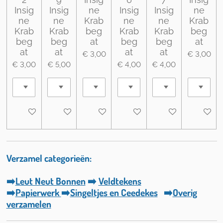
Insig
Insig
ne
Insig
Insig
ne
ne
ne
Krab
ne
ne
Krab
Krab
Krab
beg
Krab
Krab
beg
beg
beg
at
beg
beg
at
at
at
at
at
€ 3,00
€ 3,00
€ 3,00
€ 5,00
€ 4,00
€ 4,00
In winkelwagen
Houd mij op de hoogte
In winkelwagen
Houd mij op de hoogte
Houd mij op de ho
In wink
Verzamel categorieën:
➡️
Leut Neut Bonnen
➡️
Veldtekens
➡️
Papierwerk
➡️
Singeltjes en Ceedekes
➡️
Overig
verzamelen