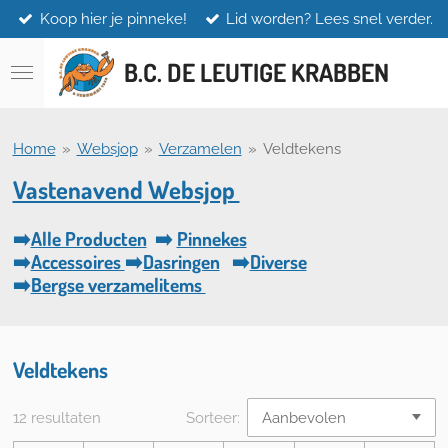
Koop hier je pinneke!
Lid worden? Lees snel verder.
Ga
direct
naar
B.C. DE LEUTIGE KRABBEN
de
hoofdinhoud
Home
»
Websjop
»
Verzamelen
»
Veldtekens
Vastenavend Websjop
➡️
Alle Producten
➡️
Pinnekes
➡️
Accessoires
➡️
Dasringen
➡️
Diverse
➡️
Bergse verzamelitems
Veldtekens
12 resultaten
Sorteer: