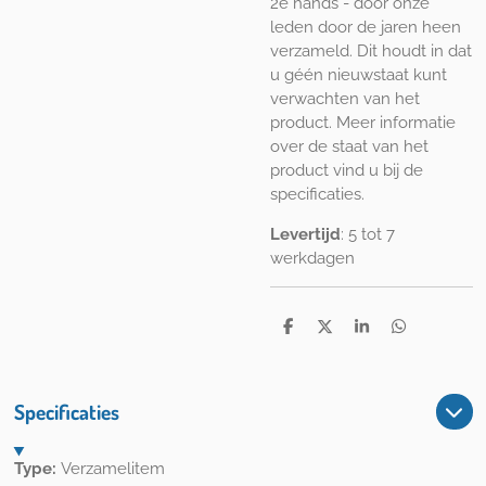
2e hands - door onze
leden door de jaren heen
verzameld. Dit houdt in dat
u géén nieuwstaat kunt
verwachten van het
product. Meer informatie
over de staat van het
product vind u bij de
specificaties.
Levertijd
: 5 tot 7
werkdagen
D
D
S
D
e
e
h
e
l
e
a
l
e
l
r
e
n
e
n
Specificaties
Type:
Verzamelitem