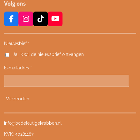
Volg ons
F
I
T
Y
a
n
i
o
c
s
k
u
e
t
T
T
Nieuwsbief *
b
a
o
u
Ja, ik wil de nieuwsbrief ontvangen
o
g
k
b
o
r
e
E-mailadres *
k
a
m
Verzenden
info@bcdeleutigekrabben.nl
KVK: 40281187