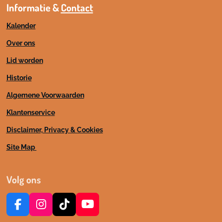
Informatie &
Contact
Kalender
Over ons
Lid worden
Historie
Algemene Voorwaarden
Klantenservice
Disclaimer, Privacy & Cookies
Site Map
Volg ons
F
I
T
Y
a
n
i
o