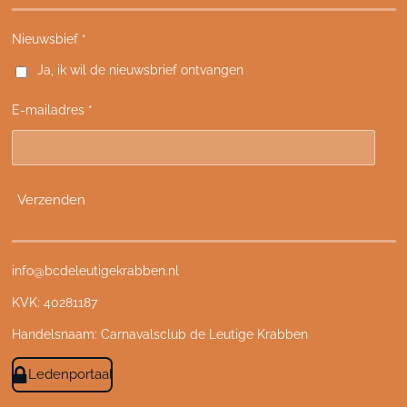
c
s
k
u
e
t
T
T
Nieuwsbief *
b
a
o
u
Ja, ik wil de nieuwsbrief ontvangen
o
g
k
b
o
r
e
E-mailadres *
k
a
m
Verzenden
info@bcdeleutigekrabben.nl
KVK: 40281187
Handelsnaam: Carnavalsclub de Leutige Krabben
Ledenportaal