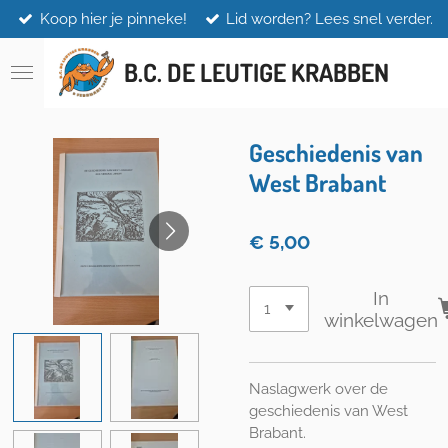
Koop hier je pinneke!
Lid worden? Lees snel verder.
Ga
direct
naar
B.C. DE LEUTIGE KRABBEN
de
hoofdinhoud
Geschiedenis van
West Brabant
€ 5,00
In
winkelwagen
Naslagwerk over de
geschiedenis van West
Brabant.