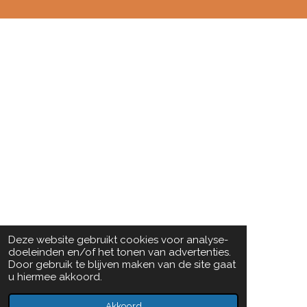
Deze website gebruikt cookies voor analyse-
doeleinden en/of het tonen van advertenties.
Door gebruik te blijven maken van de site gaat
u hiermee akkoord.
Akkoord