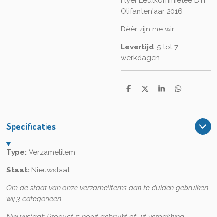
Flyer Leutkommietee D'n
Olifanten'aar 2016
Dèèr zijn me wir
Levertijd
: 5 tot 7
werkdagen
D
D
S
D
e
e
h
e
l
e
a
l
e
l
r
e
n
e
n
Specificaties
Type:
Verzamelitem
Staat:
Nieuwstaat
Om de staat van onze verzamelitems aan te duiden gebruiken
wij 3 categorieën
Nieuwstaat:
Product is nooit gebruikt of uit verpakking