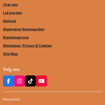
Over ons
Lid worden
Historie
Algemene Voorwaarden
Klantenservice
Disclaimer, Privacy & Cookies
Site Map
Volg ons
F
I
T
Y
a
n
i
o
c
s
k
u
e
t
T
T
Nieuwsbief *
b
a
o
u