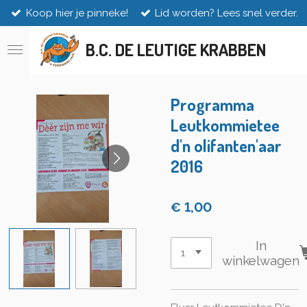
Koop hier je pinneke!
Lid worden? Lees snel verder.
Ga
direct
naar
B.C. DE LEUTIGE KRABBEN
de
hoofdinhoud
Programma
Leutkommietee
d'n olifanten'aar
2016
€ 1,00
In
winkelwagen