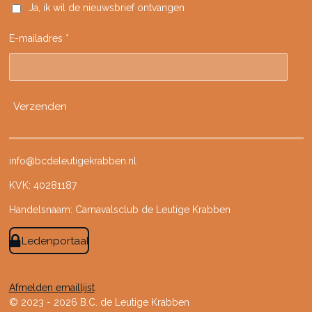
Ja, ik wil de nieuwsbrief ontvangen
o
g
k
b
o
r
e
E-mailadres *
k
a
m
Verzenden
info@bcdeleutigekrabben.nl
KVK: 40281187
Handelsnaam: Carnavalsclub de Leutige Krabben
Ledenportaal
Afmelden emaillijst
© 2023 - 2026 B.C. de Leutige Krabben