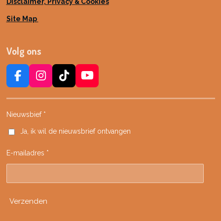
Disclaimer, Privacy & Cookies
Site Map
Volg ons
F
I
T
Y
a
n
i
o
c
s
k
u
e
t
T
T
Nieuwsbief *
b
a
o
u
Ja, ik wil de nieuwsbrief ontvangen
o
g
k
b
o
r
e
E-mailadres *
k
a
m
Verzenden