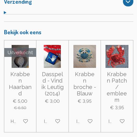
Verzending
Bekijk ook eens
Uitverkocht
Krabbe
Dasspel
Krabbe
Krabbe
n
d - Vind
n
n Patch
Haarban
ik Leutig
broche -
/
d
(2014)
Blauw
emblee
m
€ 5,00
€ 3,00
€ 3,95
€ 3,95
€ 6,50
Houd mij op de hoogte
In winkelwagen
In winkelwagen
In winkelwa