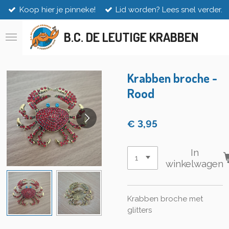
Koop hier je pinneke!
Lid worden? Lees snel verder.
Ga
direct
naar
B.C. DE LEUTIGE KRABBEN
de
hoofdinhoud
Krabben broche -
Rood
€ 3,95
In
winkelwagen
Krabben broche met
glitters