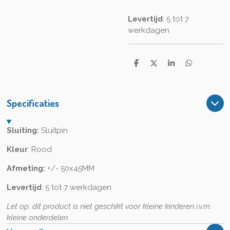
Levertijd
: 5 tot 7
werkdagen
D
D
S
D
e
e
h
e
l
e
a
l
e
l
r
e
n
e
n
Specificaties
Sluiting:
Sluitpin
Kleur
: Rood
Afmeting:
+/- 50x45MM
Levertijd
: 5 tot 7 werkdagen
Let op: dit product is niet geschikt voor kleine kinderen i.v.m.
kleine onderdelen.