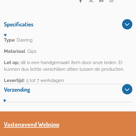
D
D
S
D
e
e
h
e
l
e
a
l
e
l
r
e
n
e
n
Specificaties
Type
: Dasring
Matariaal
: Gips
Let op;
dit is een handgemaakt item door onze leden. Er
kunnen dus lichte verschillen zitten tussen de producten.
Levertijd:
5 tot 7 werkdagen
Verzending
Vastenavend Websjop