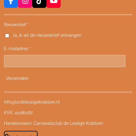
F
I
T
Y
a
n
i
o
c
s
k
u
e
t
T
T
Nieuwsbief *
b
a
o
u
Ja, ik wil de nieuwsbrief ontvangen
o
g
k
b
o
r
e
E-mailadres *
k
a
m
Verzenden
info@bcdeleutigekrabben.nl
KVK: 40281187
Handelsnaam: Carnavalsclub de Leutige Krabben