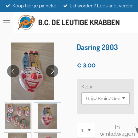
Koop hier je pinneke!
Lid worden? Lees snel verder.
Ga
direct
naar
B.C. DE LEUTIGE KRABBEN
de
hoofdinhoud
Dasring 2003
€ 3,00
Kleur
In
winkelwagen