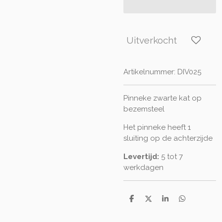
Uitverkocht
Artikelnummer:
DIV025
Pinneke zwarte kat op
bezemsteel
Het pinneke heeft 1
sluiting op de achterzijde
Levertijd:
5 tot 7
werkdagen
D
D
S
D
e
e
h
e
l
e
a
l