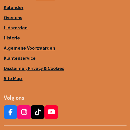
Kalender
Over ons
Lid worden
Historie
Algemene Voorwaarden
Klantenservice
Disclaimer, Privacy & Cookies
Site Map
Volg ons
F
I
T
Y
a
n
i
o
c
s
k
u