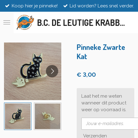
Koop hier je pinneke!
Lid worden? Lees snel verder.
Ga
direct
B.C. DE LEUTIGE KRABBEN
naar
de
hoofdinhoud
Pinneke Zwarte
Kat
€ 3,00
Laat het me weten
wanneer dit product
weer op voorraad is.
Verzenden