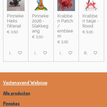
Pinneke
Pinneke
Krabbe
Krabbe
Heks
2026 -
n Patch
n tasje -
(Wana)
Slakkeg
/
Rood
ang
emblee
€ 3,50
€ 5,95
m
€ 3,50
€ 3,95
In winkelwagen
In winkelwagen
In winkelwagen
Bekijk details
Vastenavend Websjop
Alle producten
Pinnekes