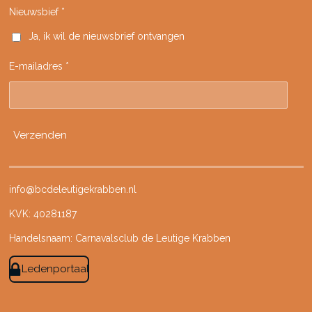
e
t
T
T
Nieuwsbief *
b
a
o
u
Ja, ik wil de nieuwsbrief ontvangen
o
g
k
b
o
r
e
E-mailadres *
k
a
m
Verzenden
info@bcdeleutigekrabben.nl
KVK: 40281187
Handelsnaam: Carnavalsclub de Leutige Krabben
Ledenportaal