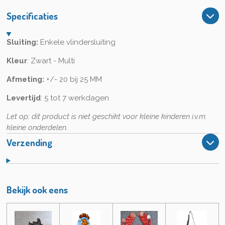
e
l
r
e
n
e
n
Specificaties
Sluiting:
Enkele vlindersluiting
Kleur
: Zwart - Multi
Afmeting:
+/- 20 bij 25 MM
Levertijd
: 5 tot 7 werkdagen
Let op: dit product is niet geschikt voor kleine kinderen i.v.m.
kleine onderdelen.
Verzending
Bekijk ook eens