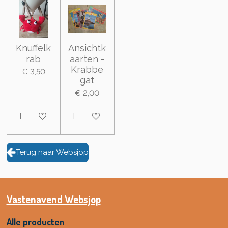
Knuffelk
Ansichtk
rab
aarten -
Krabbe
€ 3,50
gat
€ 2,00
In winkelwagen
In winkelwagen
Terug naar Websjop
Vastenavend Websjop
Alle producten