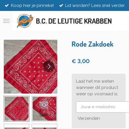
Koop hier je pinneke!
Lid worden? Lees snel verder.
Ga
direct
naar
B.C. DE LEUTIGE KRABBEN
de
hoofdinhoud
Rode Zakdoek
€ 3,00
Laat het me weten
wanneer dit product
weer op voorraad is.
Verzenden