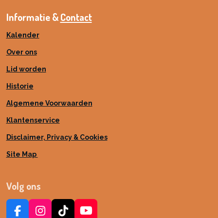
Informatie &
Contact
Kalender
Over ons
Lid worden
Historie
Algemene Voorwaarden
Klantenservice
Disclaimer, Privacy & Cookies
Site Map
Volg ons
F
I
T
Y