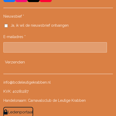
a
n
i
o
c
s
k
u
e
t
T
T
Nieuwsbief *
b
a
o
u
Ja, ik wil de nieuwsbrief ontvangen
o
g
k
b
o
r
e
E-mailadres *
k
a
m
Verzenden
info@bcdeleutigekrabben.nl
KVK: 40281187
Handelsnaam: Carnavalsclub de Leutige Krabben
Ledenportaal