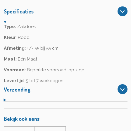
e
l
r
e
n
e
n
Specificaties
Type:
Zakdoek
Kleur
: Rood
Afmeting:
+/- 55 bij 55 cm
Maat:
Eén Maat
Voorraad:
Beperkte voorraad, op = op
Levertijd
: 5 tot 7 werkdagen
Verzending
Bekijk ook eens