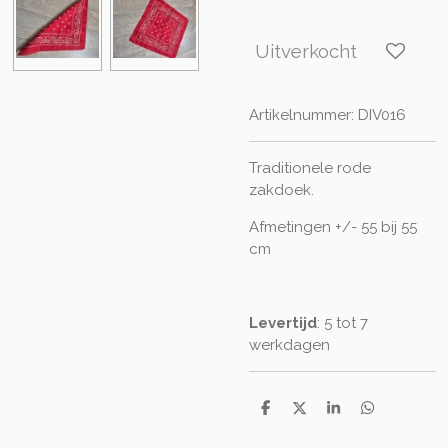
Uitverkocht
Artikelnummer:
DIV016
Traditionele rode
zakdoek.
Afmetingen +/- 55 bij 55
cm
Levertijd
: 5 tot 7
werkdagen
D
D
S
D
e
e
h
e
l
e
a
l