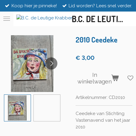
Koop hier je pinneke!
Lid worden? Lees snel verder.
Ga
direct
B.C. DE LEUTIGE KRABBEN
naar
de
hoofdinhoud
2010 Ceedeke
€ 3,00
In
winkelwagen
Artikelnummer:
CD2010
Ceedeke van Stichting
Vastenavend van het jaar
2010