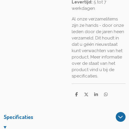
Levertijd:
5 tot 7
werkdagen
Al onze verzamelitems
zijn 2e hands - door onze
leden door de jaren heen
verzameld. Dit houdt in
dat u géén nieuwstaat
kunt verwachten van het
product. Meer informatie
over de staat van het
product vind u bij de
specificaties.
D
D
S
D
e
e
h
e
l
e
a
l
e
l
r
e
n
e
n
Specificaties