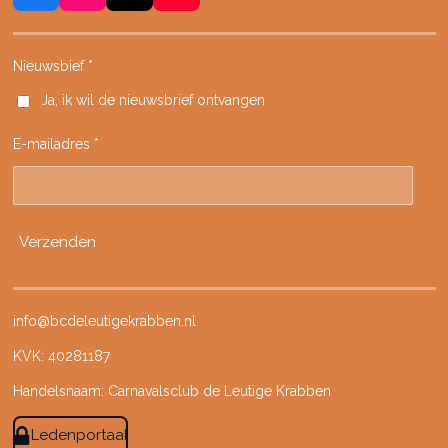
a
n
i
o
c
s
k
u
e
t
T
T
Nieuwsbief *
b
a
o
u
Ja, ik wil de nieuwsbrief ontvangen
o
g
k
b
o
r
e
E-mailadres *
k
a
m
Verzenden
info@bcdeleutigekrabben.nl
KVK: 40281187
Handelsnaam: Carnavalsclub de Leutige Krabben
Ledenportaal