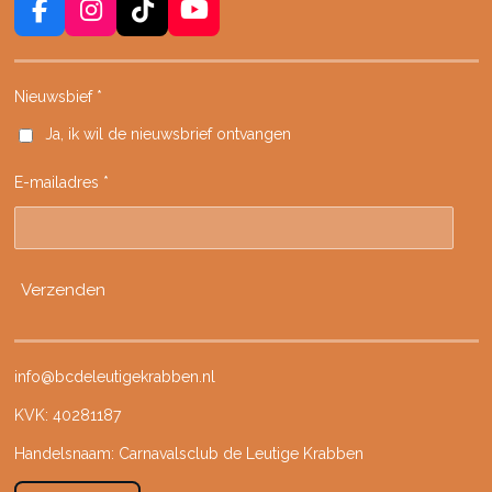
F
I
T
Y
a
n
i
o
c
s
k
u
e
t
T
T
Nieuwsbief *
b
a
o
u
Ja, ik wil de nieuwsbrief ontvangen
o
g
k
b
o
r
e
E-mailadres *
k
a
m
Verzenden
info@bcdeleutigekrabben.nl
KVK: 40281187
Handelsnaam: Carnavalsclub de Leutige Krabben