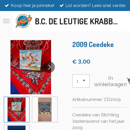
Koop hier je pinneke!
Lid worden? Lees snel verder.
Ga
direct
B.C. DE LEUTIGE KRABBEN
naar
de
hoofdinhoud
2009 Ceedeke
€ 3,00
In
winkelwagen
Artikelnummer:
CD2009
Ceedeke van Stichting
Vastenavend van het jaar
2009