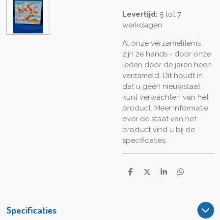
Levertijd:
5 tot 7
werkdagen
Al onze verzamelitems
zijn 2e hands - door onze
leden door de jaren heen
verzameld. Dit houdt in
dat u géén nieuwstaat
kunt verwachten van het
product. Meer informatie
over de staat van het
product vind u bij de
specificaties.
D
D
S
D
e
e
h
e
l
e
a
l
e
l
r
e
n
e
n
Specificaties