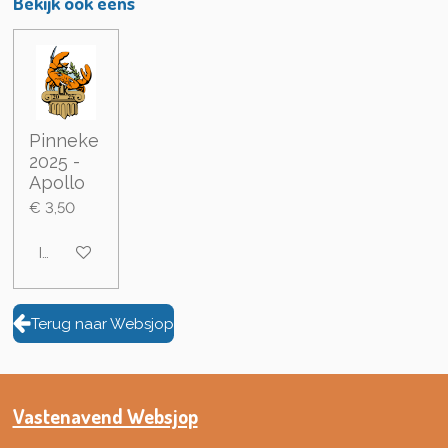
Bekijk ook eens
Pinneke
2025 -
Apollo
€ 3,50
In winkelwagen
Terug naar Websjop
Vastenavend Websjop