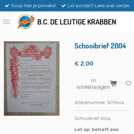
Koop hier je pinneke!
Lid worden? Lees snel verder.
Ga
direct
naar
B.C. DE LEUTIGE KRABBEN
de
hoofdinhoud
Schooibrief 2004
€ 2,00
In
winkelwagen
Artikelnummer:
SCH004
Schooibrief 2004
Let op: betreft een