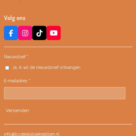
Volg ons
F
I
T
Y
a
n
i
o
c
s
k
u
e
t
T
T
Nieuwsbief *
b
a
o
u
Ja, ik wil de nieuwsbrief ontvangen
o
g
k
b
o
r
e
E-mailadres *
k
a
m
Verzenden
info@bcdeleutigekrabben.nl