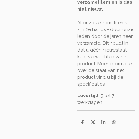
verzamelitem en is dus
niet nieuw.
Al onze verzamelitems
zijn 2e hands - door onze
leden door de jaren heen
verzameld. Dit houdt in
dat u géén nieuwstaat
kunt verwachten van het
product. Meer informatie
over de staat van het
product vind u bij de
specificaties.
Levertijd
: 5 tot 7
werkdagen
D
D
S
D
e
e
h
e
l
e
a
l
e
l
r
e