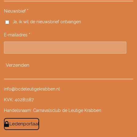
c
s
k
u
e
t
T
T
Nieuwsbief *
b
a
o
u
Ja, ik wil de nieuwsbrief ontvangen
o
g
k
b
o
r
e
E-mailadres *
k
a
m
Verzenden
info@bcdeleutigekrabben.nl
KVK: 40281187
Handelsnaam: Carnavalsclub de Leutige Krabben
Ledenportaal