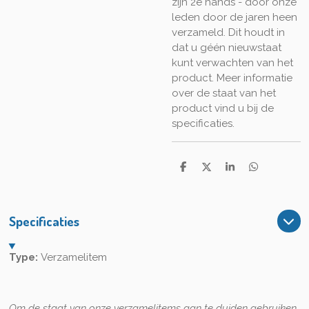
zijn 2e hands - door onze
leden door de jaren heen
verzameld. Dit houdt in
dat u géén nieuwstaat
kunt verwachten van het
product. Meer informatie
over de staat van het
product vind u bij de
specificaties.
D
D
S
D
e
e
h
e
l
e
a
l
e
l
r
e
n
e
n
Specificaties
Type:
Verzamelitem
Om de staat van onze verzamelitems aan te duiden gebruiken