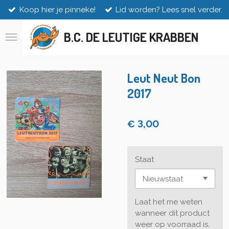
Koop hier je pinneke!
Lid worden? Lees snel verder.
Ga
direct
naar
B.C. DE LEUTIGE KRABBEN
de
hoofdinhoud
Leut Neut Bon
2017
€ 3,00
Staat
Laat het me weten
wanneer dit product
weer op voorraad is.