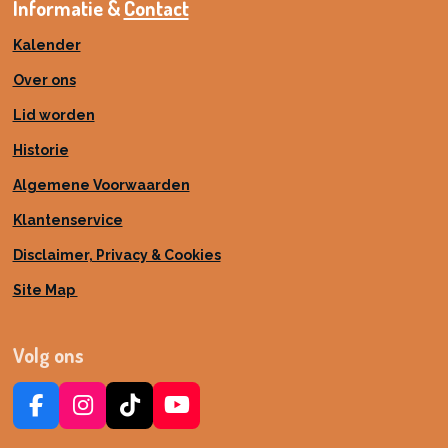
Informatie &
Contact
Kalender
Over ons
Lid worden
Historie
Algemene Voorwaarden
Klantenservice
Disclaimer, Privacy & Cookies
Site Map
Volg ons
F
I
T
Y
a
n
i
o