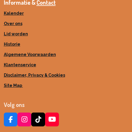
Informatie &
Contact
Kalender
Over ons
Lid worden
Historie
Algemene Voorwaarden
Klantenservice
Disclaimer, Privacy & Cookies
Site Map
Volg ons
F
I
T
Y
a
n
i
o