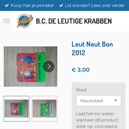
Koop hier je pinneke!
Lid worden? Lees snel verder.
Ga
direct
naar
B.C. DE LEUTIGE KRABBEN
de
hoofdinhoud
Leut Neut Bon
2012
€ 3,00
Staat
Laat het me weten
wanneer dit product
weer op voorraad is.