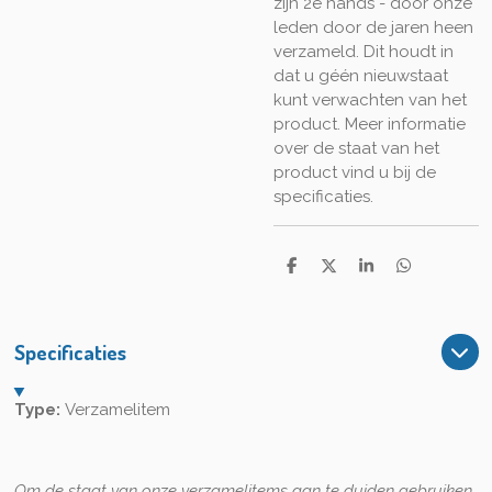
zijn 2e hands - door onze
leden door de jaren heen
verzameld. Dit houdt in
dat u géén nieuwstaat
kunt verwachten van het
product. Meer informatie
over de staat van het
product vind u bij de
specificaties.
D
D
S
D
e
e
h
e
l
e
a
l
e
l
r
e
n
e
n
Specificaties
Type:
Verzamelitem
Om de staat van onze verzamelitems aan te duiden gebruiken