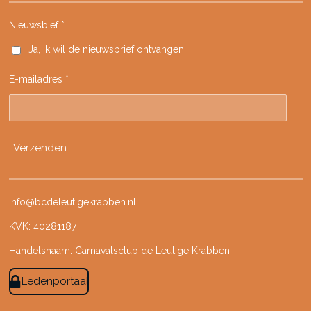
c
s
k
u
e
t
T
T
Nieuwsbief *
b
a
o
u
Ja, ik wil de nieuwsbrief ontvangen
o
g
k
b
o
r
e
E-mailadres *
k
a
m
Verzenden
info@bcdeleutigekrabben.nl
KVK: 40281187
Handelsnaam: Carnavalsclub de Leutige Krabben
Ledenportaal