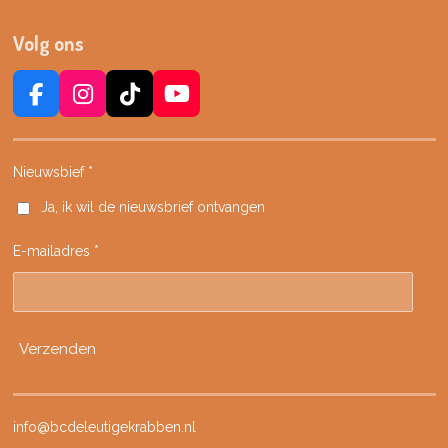
Volg ons
F
I
T
Y
a
n
i
o
c
s
k
u
e
t
T
T
Nieuwsbief *
b
a
o
u
Ja, ik wil de nieuwsbrief ontvangen
o
g
k
b
o
r
e
E-mailadres *
k
a
m
Verzenden
info@bcdeleutigekrabben.nl