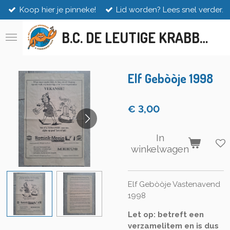
Koop hier je pinneke!
Lid worden? Lees snel verder.
Ga
direct
B.C. DE LEUTIGE KRABBEN
naar
de
hoofdinhoud
Elf Gebòòje 1998
€ 3,00
In
winkelwagen
Elf Gebòòje Vastenavend
1998
Let op: betreft een
verzamelitem en is dus