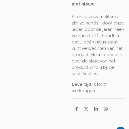
niet nieuw.
Al onze verzamelitems
zijn 2e hands - door onze
leden door de jaren heen
verzameld. Dit houdt in
dat u géén nieuwstaat
kunt verwachten van het
product. Meer informatie
over de staat van het
product vind u bij de
specificaties.
Levertijd
: 5 tot 7
werkdagen
D
D
S
D
e
e
h
e
l
e
a
l
e
l
r
e
n
e
n