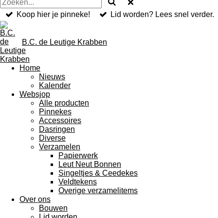
Koop hier je pinneke!
Lid worden? Lees snel verder.
B.C. de Leutige Krabben
Home
Nieuws
Kalender
Websjop
Alle producten
Pinnekes
Accessoires
Dasringen
Diverse
Verzamelen
Papierwerk
Leut Neut Bonnen
Singeltjes & Ceedekes
Veldtekens
Overige verzamelitems
Over ons
Bouwen
Lid worden