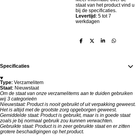
staat van het product vind u
bij de specificaties.
Levertijd
: 5 tot 7
werkdagen
D
D
S
D
e
e
h
e
l
e
a
l
e
l
r
e
n
e
n
Specificaties
Type:
Verzamelitem
Staat:
Nieuwstaat
Om de staat van onze verzamelitems aan te duiden gebruiken
wij 3 categorieën
Nieuwstaat:
Product is nooit gebruikt of uit verpakking geweest.
Het is altijd met de grootste zorg opgeborgen geweest.
Gemiddelde staat:
Product is gebruikt, maar is in goede staat
zoals je bij normaal gebruik zou kunnen verwachten.
Gebruikte staat:
Product is in zeer gebruikte staat en er zitten
grotere beschadigingen op het product.