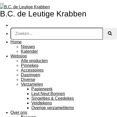
Ga
direct
B.C. de Leutige Krabben
naar
de
hoofdinhoud
Home
Nieuws
Kalender
Websjop
Alle producten
Pinnekes
Accessoires
Dasringen
Diverse
Verzamelen
Papierwerk
Leut Neut Bonnen
Singeltjes & Ceedekes
Veldtekens
Overige verzamelitems
Over ons