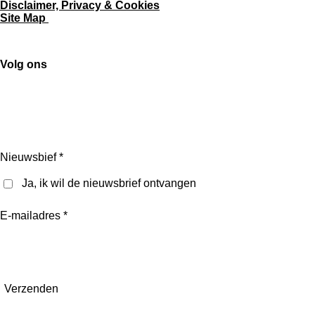
Disclaimer, Privacy & Cookies
Site Map
Volg ons
F
I
T
Y
a
n
i
o
c
s
k
u
e
t
T
T
Nieuwsbief *
b
a
o
u
Ja, ik wil de nieuwsbrief ontvangen
o
g
k
b
o
r
e
E-mailadres *
k
a
m
Verzenden