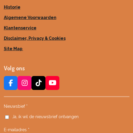
Historie
Algemene Voorwaarden
Klantenservice
Disclaimer, Privacy & Cookies
Site Map
Volg ons
F
I
T
Y
a
n
i
o
c
s
k
u
e
t
T
T
Nieuwsbief *
b
a
o
u
Ja, ik wil de nieuwsbrief ontvangen
o
g
k
b
o
r
e
E-mailadres *
k
a