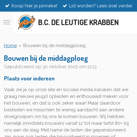
Koop hier je pinneke!
Lid worden? Lees snel verder.
Ga
direct
naar
B.C. DE LEUTIGE KRABBEN
de
hoofdinhoud
Home
»
Bouwen bij de middagploeg
Bouwen bij de middagploeg
Gepubliceerd op 30 oktober 2025 om 12:13
Plaats voor iedereen
Vaak zie je op onze site en sociale media kanalen dat we
graag nieuwe jeugd opleiden en enthousiast maken voor
het bouwen, en dat is ook zeker waar! Maar daardoor
besteden we misschien te weinig aandacht aan andere
doelgroepen om bij ons te komen bouwen. Wij hebben
namelijk inmiddels bouwers vanaf 12 tot maar liefst 80+ bij
ons aan de slag. Met name de leden die gepensioneerd
zijn, maar ook leden die bijvoorbeeld in ploegen of