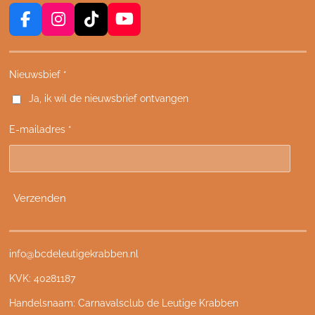
F
I
T
Y
a
n
i
o
c
s
k
u
e
t
T
T
Nieuwsbief *
b
a
o
u
Ja, ik wil de nieuwsbrief ontvangen
o
g
k
b
o
r
e
E-mailadres *
k
a
m
Verzenden
info@bcdeleutigekrabben.nl
KVK: 40281187
Handelsnaam: Carnavalsclub de Leutige Krabben