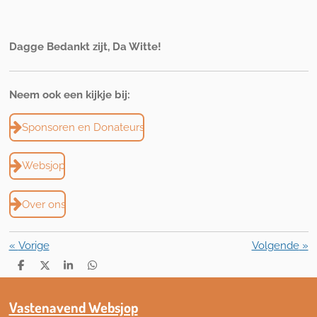
Dagge Bedankt zijt, Da Witte!
Neem ook een kijkje bij:
Sponsoren en Donateurs
Websjop
Over ons
«
Vorige
Volgende
»
D
D
S
D
e
e
h
e
l
e
a
l
e
l
r
e
Vastenavend Websjop
n
e
n