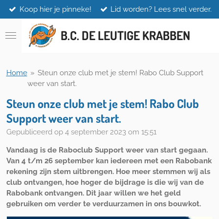
Koop hier je pinneke!
Lid worden? Lees snel verder.
Ga
direct
naar
B.C. DE LEUTIGE KRABBEN
de
hoofdinhoud
Home
»
Steun onze club met je stem! Rabo Club Support
weer van start.
Steun onze club met je stem! Rabo Club
Support weer van start.
Gepubliceerd op 4 september 2023 om 15:51
Vandaag is de Raboclub Support weer van start gegaan.
Van 4 t/m 26 september kan iedereen met een Rabobank
rekening zijn stem uitbrengen. Hoe meer stemmen wij als
club ontvangen, hoe hoger de bijdrage is die wij van de
Rabobank ontvangen. Dit jaar willen we het geld
gebruiken om verder te verduurzamen in ons bouwkot.