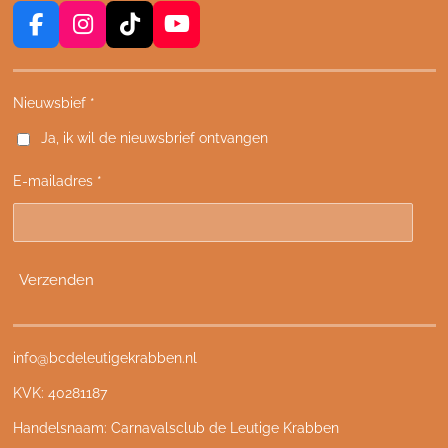
F
I
T
Y
a
n
i
o
c
s
k
u
e
t
T
T
Nieuwsbief *
b
a
o
u
Ja, ik wil de nieuwsbrief ontvangen
o
g
k
b
o
r
e
E-mailadres *
k
a
m
Verzenden
info@bcdeleutigekrabben.nl
KVK: 40281187
Handelsnaam: Carnavalsclub de Leutige Krabben