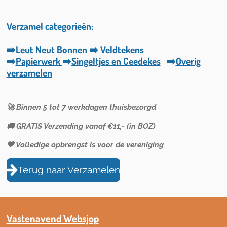
Verzamel categorieën:
➡️
Leut Neut Bonnen
➡️
Veldtekens
➡️
Papierwerk
➡️
Singeltjes en Ceedekes
➡️
Overig
verzamelen
🚀 Binnen 5 tot 7 werkdagen thuisbezorgd
🚚 GRATIS Verzending vanaf €11,- (in BOZ)
💙 Volledige opbrengst is voor de vereniging
Terug naar Verzamelen
Vastenavend Websjop