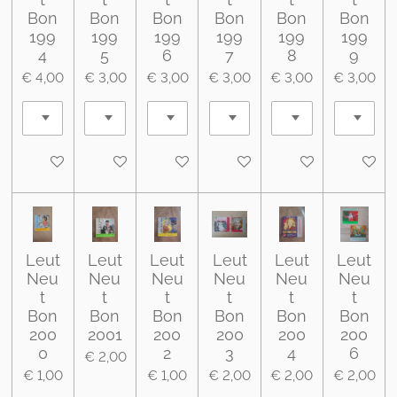
Bon
Bon
Bon
Bon
Bon
Bon
199
199
199
199
199
199
4
5
6
7
8
9
€ 4,00
€ 3,00
€ 3,00
€ 3,00
€ 3,00
€ 3,00
Houd mij op de hoogte
In winkelwagen
In winkelwagen
In winkelwagen
In winkelwagen
In wink
Leut
Leut
Leut
Leut
Leut
Leut
Neu
Neu
Neu
Neu
Neu
Neu
t
t
t
t
t
t
Bon
Bon
Bon
Bon
Bon
Bon
200
2001
200
200
200
200
0
2
3
4
6
€ 2,00
€ 1,00
€ 1,00
€ 2,00
€ 2,00
€ 2,00