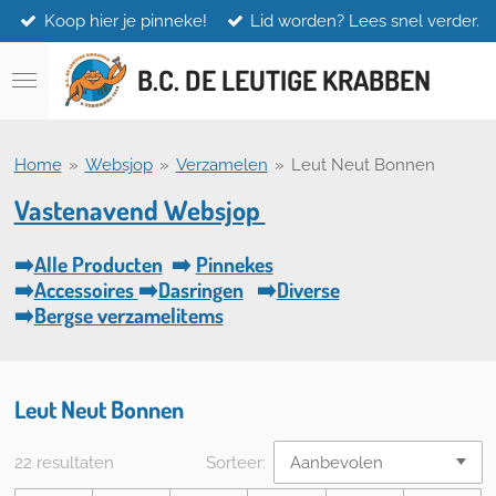
Koop hier je pinneke!
Lid worden? Lees snel verder.
Ga
direct
naar
B.C. DE LEUTIGE KRABBEN
de
hoofdinhoud
Home
»
Websjop
»
Verzamelen
»
Leut Neut Bonnen
Vastenavend Websjop
➡️
Alle Producten
➡️
Pinnekes
➡️
Accessoires
➡️
Dasringen
➡️
Diverse
➡️
Bergse verzamelitems
Leut Neut Bonnen
22 resultaten
Sorteer: