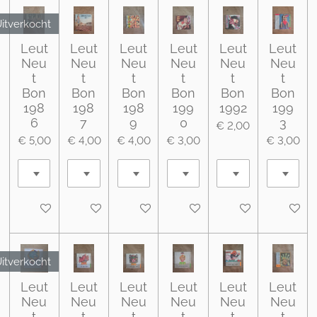
itverkocht
Leut
Leut
Leut
Leut
Leut
Leut
Neu
Neu
Neu
Neu
Neu
Neu
t
t
t
t
t
t
Bon
Bon
Bon
Bon
Bon
Bon
198
198
198
199
1992
199
6
7
9
0
3
€ 2,00
€ 5,00
€ 4,00
€ 4,00
€ 3,00
€ 3,00
Houd mij op de hoogte
In winkelwagen
In winkelwagen
In winkelwagen
In winkelwagen
In wink
itverkocht
Leut
Leut
Leut
Leut
Leut
Leut
Neu
Neu
Neu
Neu
Neu
Neu
t
t
t
t
t
t